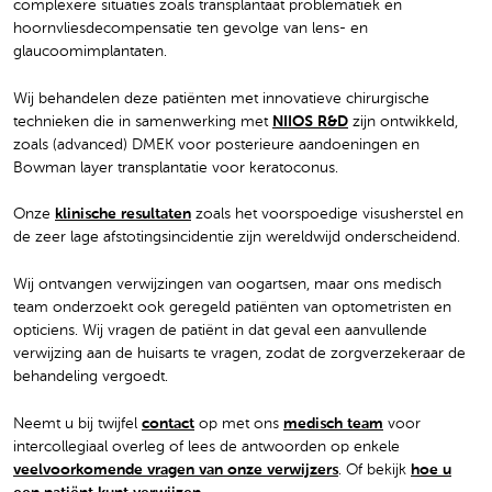
complexere situaties zoals transplantaat problematiek en
hoornvliesdecompensatie ten gevolge van lens- en
glaucoomimplantaten.
Wij behandelen deze patiënten met innovatieve chirurgische
technieken die in samenwerking met
NIIOS R&D
zijn ontwikkeld,
zoals (advanced) DMEK voor posterieure aandoeningen en
Bowman layer transplantatie voor keratoconus.
Onze
klinische resultaten
zoals het voorspoedige visusherstel en
de zeer lage afstotingsincidentie zijn wereldwijd onderscheidend.
Wij ontvangen verwijzingen van oogartsen, maar ons medisch
team onderzoekt ook geregeld patiënten van optometristen en
opticiens. Wij vragen de patiënt in dat geval een aanvullende
verwijzing aan de huisarts te vragen, zodat de zorgverzekeraar de
behandeling vergoedt.
Neemt u bij twijfel
contact
op met ons
medisch team
voor
intercollegiaal overleg of lees de antwoorden op enkele
veelvoorkomende vragen van onze verwijzers
. Of bekijk
hoe u